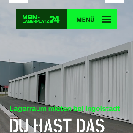
LAGERRAUM
GARAGE
MENÜ
Lagerraum mieten bei Ingolstadt
DU HAST DAS