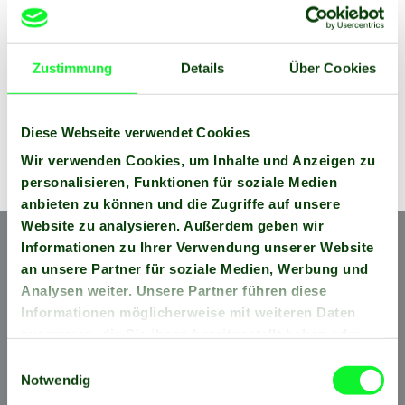
jederzeit starten
SICHER
Zustimmung
Details
Über Cookies
Diese Webseite verwendet Cookies
starkes Überwachungs­konzept
Wir verwenden Cookies, um Inhalte und Anzeigen zu
personalisieren, Funktionen für soziale Medien
anbieten zu können und die Zugriffe auf unsere
Website zu analysieren. Außerdem geben wir
Informationen zu Ihrer Verwendung unserer Website
GARAGE
an unsere Partner für soziale Medien, Werbung und
Analysen weiter. Unsere Partner führen diese
Informationen möglicherweise mit weiteren Daten
zusammen, die Sie ihnen bereitgestellt haben oder
SAUBER
SICHER
TROCKEN
die sie im Rahmen Ihrer Nutzung der Dienste
Einwilligungsauswahl
gesammelt haben.
Notwendig
Einfach mieten, einparken und wohlfühlen